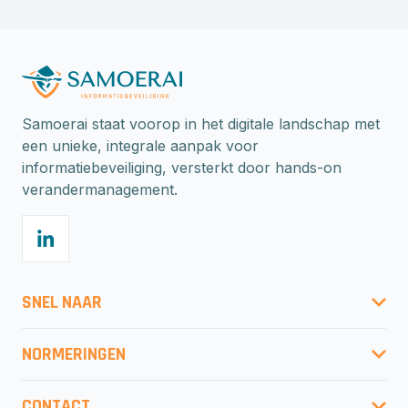
Samoerai staat voorop in het digitale landschap met
een unieke, integrale aanpak voor
informatiebeveiliging, versterkt door hands-on
verandermanagement.
SNEL NAAR
Gratis risicoberekening
NORMERINGEN
Onze aanpak
ISO27001
Normeringen
CONTACT
ISO27001:2022 migratie