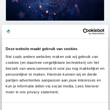
Deze website maakt gebruik van cookies
Het onderzoek startte eind 2019 toen de AP
Net zoals andere websites maken ook wij gebruik van
constateerde dat
Kruidvat.nl
zonder toestemming
cookies (en daarmee vergelijkbare technieken) om het
gevoelige persoonsgegevens verzamelde van
bezoek van www.samoerai.nl voor jou nog makkelijker en
website bezoekers. De cookiebanner van Kruidvat
persoonlijker te maken. Hiermee kunnen wij en derde
stond standaard ingesteld op akkoord met tracking,
partijen advertenties aanpassen aan jouw interesses en
wat in strijd is met de AVG-vereisten. Via deze
kun je informatie delen via social media. Lees hierover
cookies verzamelde Kruidvat gedetailleerde
meer in ons privacy statement.
persoonlijke informatie zoals locatiegegevens,
bezochte pagina’s, winkelmandje-inhoud en
klikgedrag. Deze gegevens werden gebruikt voor
Toestemmingsselectie