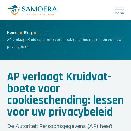
Skip
to
content
Home
Blog
AP verlaagt Kruidvat-boete voor cookieschending: lessen voor uw
privacybeleid
AP verlaagt Kruidvat-
boete voor
cookieschending: lessen
voor uw privacybeleid
De Autoriteit Persoonsgegevens (AP) heeft