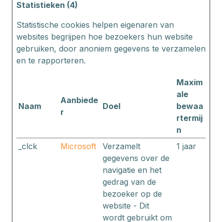
Statistieken (4)
Statistische cookies helpen eigenaren van
websites begrijpen hoe bezoekers hun website
gebruiken, door anoniem gegevens te verzamelen
en te rapporteren.
Maxim
ale
Aanbiede
Naam
Doel
bewaa
r
rtermij
n
_clck
Microsoft
Verzamelt
1 jaar
gegevens over de
navigatie en het
gedrag van de
bezoeker op de
website - Dit
wordt gebruikt om