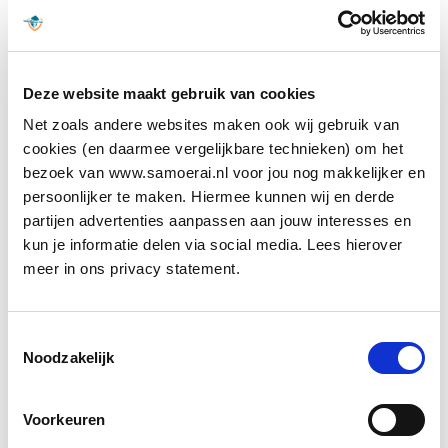
de bezoeker de
website eerder
heeft bezocht, of
dat hij of zijn een
Deze website maakt gebruik van cookies
nieuwe bezoeker
Net zoals andere websites maken ook wij gebruik van
is op de website.
cookies (en daarmee vergelijkbare technieken) om het
bezoek van www.samoerai.nl voor jou nog makkelijker en
persoonlijker te maken. Hiermee kunnen wij en derde
partijen advertenties aanpassen aan jouw interesses en
Marketing (8)
kun je informatie delen via social media. Lees hierover
Marketingcookies worden gebruikt om bezoekers
meer in ons privacy statement.
te volgen wanneer ze verschillende websites
bezoeken. Hun doel is advertenties weergeven die
zijn toegesneden op en relevant zijn voor de
Toestemmingsselectie
Noodzakelijk
individuele gebruiker. Deze advertenties worden
zo waardevoller voor uitgevers en externe
adverteerders.
Voorkeuren