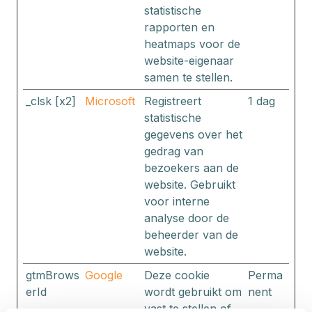
statistische
rapporten en
heatmaps voor de
website-eigenaar
samen te stellen.
_clsk [x2]
Microsoft
Registreert
1 dag
statistische
gegevens over het
gedrag van
bezoekers aan de
website. Gebruikt
voor interne
analyse door de
beheerder van de
website.
gtmBrows
Google
Deze cookie
Perma
erId
wordt gebruikt om
nent
vast te stellen of