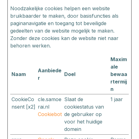
Noodzakelijke cookies helpen een website
bruikbaarder te maken, door basisfuncties als
paginanavigatie en toegang tot beveiligde
gedeelten van de website mogelijk te maken.
Zonder deze cookies kan de website niet naar
behoren werken.
Maxim
ale
Aanbiede
Naam
Doel
bewaa
r
rtermij
n
CookieCo
cle.samoe
Slaat de
1 jaar
nsent [x2]
rai.nl
cookiestatus van
Cookiebot
de gebruiker op
voor het huidige
domein