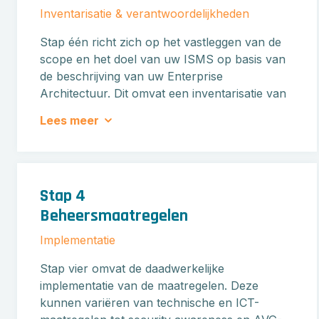
Inventarisatie & verantwoordelijkheden
Stap één richt zich op het vastleggen van de
scope en het doel van uw ISMS op basis van
de beschrijving van uw Enterprise
Architectuur. Dit omvat een inventarisatie van
stamgegevens, zoals processen,
Lees meer
bedrijfsmiddelen, het governance model,
functies, verwerkingen en dreigingen, en de
inrichting van deze elementen in uw ISMS-
tool.
Stap 4
Beheersmaatregelen
Implementatie
Stap vier omvat de daadwerkelijke
implementatie van de maatregelen. Deze
kunnen variëren van technische en ICT-