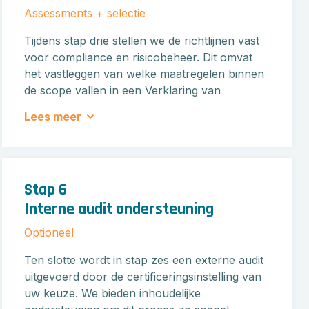
Assessments + selectie
Tijdens stap drie stellen we de richtlijnen vast
voor compliance en risicobeheer. Dit omvat
het vastleggen van welke maatregelen binnen
de scope vallen in een Verklaring van
toepasselijkheid, het uitvoeren van de
Lees meer
noodzakelijke Business Impact Assessments,
en het uitvoeren van het risicobeheerproces
op basis van relevante dreigingen.
Stap 6
Interne audit ondersteuning
Optioneel
Ten slotte wordt in stap zes een externe audit
uitgevoerd door de certificeringsinstelling van
uw keuze. We bieden inhoudelijke