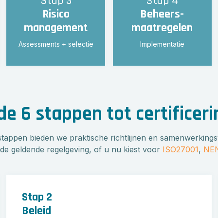
Stap 3
Stap 4
Risico
Beheers-
management
maatregelen
Assessments + selectie
Implementatie
 6 stappen tot certificeri
 stappen bieden we praktische richtlijnen en samenwerkin
de geldende regelgeving, of u nu kiest voor
ISO27001
,
NE
Stap 2
Beleid