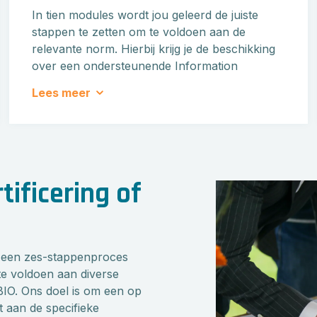
In tien modules wordt jou geleerd de juiste
stappen te zetten om te voldoen aan de
relevante norm. Hierbij krijg je de beschikking
over een ondersteunende Information
Security Management System (ISMS)
Lees meer
omgeving en een bewezen detail aanpak,
inclusief 90+ templates, richtlijnen en
procesbeschrijvingen (Content). Zowel de
aanpak als de content zijn gebaseerd op
succesvolle certificeringstrajecten.
tificering of
Meer informatie
t een zes-stappenproces
te voldoen aan diverse
O. Ons doel is om een op
t aan de specifieke