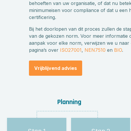
behoeften van uw organisatie, of dat nu betek
zijn geborgd in
deze aanpak
.
minimumeisen voor compliance of dat u een h
certificering.
Bij het doorlopen van dit proces zullen de sta
van de gekozen norm. Voor meer informatie o
aanpak voor elke norm, verwijzen we u naar 
pagina’s over
ISO27001
,
NEN7510
en
BIO
.
Vrijblijvend advies