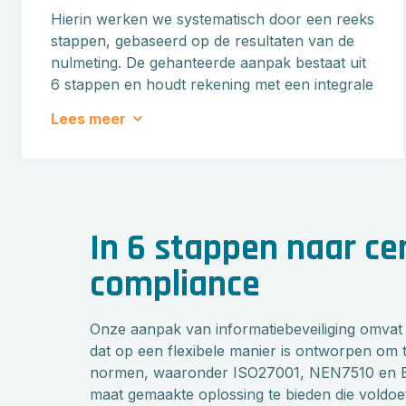
Hierin werken we systematisch door een reeks
stappen, gebaseerd op de resultaten van de
nulmeting. De gehanteerde aanpak bestaat uit
6 stappen en houdt rekening met een integrale
aanpak van ‘opzet’, ‘bestaan’ en ‘werking’. U
Lees meer
wordt hierbij volledig ontzorgd door de
consultants van Samoerai.
Het inhoudelijke 6 stappen projectplan wordt
ondersteunt door een bewezen
projectmethodiek. Samen zetten we de
In 6 stappen naar cer
projectorganisatie op, richten we het
compliance
takenpakket in en maken we gebruik van
standaard projectdashboards zodat de
voortgang altijd helder en duidelijk is.
Onze aanpak van informatiebeveiliging omva
dat op een flexibele manier is ontworpen om 
Zo’n project is per definitie een
normen, waaronder ISO27001, NEN7510 en BI
verandertraject; de vijf succesfactoren uit het
maat gemaakte oplossing te bieden die voldoe
model voor verandermanagement van Knoster