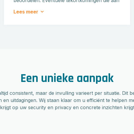
beoordelen. Eventuele tekortkomingen die aan
het licht komen, worden aangepakt en
Lees meer
verbeteracties worden uitgezet. We bespreken
en documenteren ook de directiebeoordeling.
Een unieke aanpak
tijd consistent, maar de invulling varieert per situatie. Di
 en uitdagingen. Wij staan klaar om u efficiënt te helpen m
rijgt op uw security en privacy en concrete inzichten krijgt 