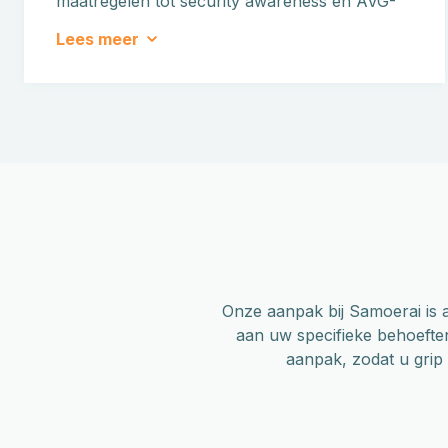
maatregelen tot security awareness en AVG-
maatregelen.
Lees meer
Onze aanpak bij Samoerai is al
aan uw specifieke behoeften
aanpak, zodat u grip k