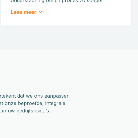
ondersteuning om dit proces zo soepel
mogelijk te laten verlopen.
Lees meer
t betekent dat we ons aanpassen
et onze beproefde, integrale
in uw bedrijfsrisico’s.