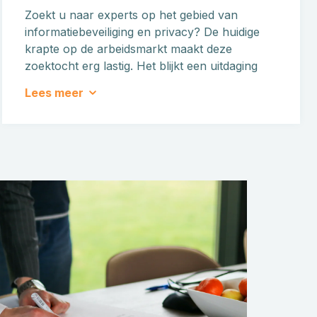
Zoekt u naar experts op het gebied van
informatiebeveiliging en privacy? De huidige
krapte op de arbeidsmarkt maakt deze
zoektocht erg lastig. Het blijkt een uitdaging
om geschikte mensen te vinden met de juiste
Lees meer
expertise en ervaring.
Als experts opereren wij op elk niveau –
operationeel, tactisch, en strategisch – met
een flexibele houding om aan uw specifieke
behoeften te voldoen.
Meer informatie