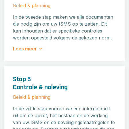
Beleid & planning
In de tweede stap maken we alle documenten
die nodig zijn om uw ISMS op te zetten. Dit
kan inhouden dat er specifieke controles
worden opgesteld volgens de gekozen norm,
evenals het ontwikkelen van uw
Lees meer
informatiebeveiligingsbeleid, de procedures
voor review en directiebeoordeling, en de
managementprocessen.
Stap 5
Controle & naleving
Beleid & planning
In de vijfde stap voeren we een interne audit
uit om de opzet, het bestaan en de werking
van uw ISMS en de beveiligingsmaatregelen te