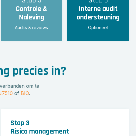
Stap 5
Stap 6
Controle &
Interne audit
Naleving
ondersteuning
Audits & reviews
Optioneel
ng precies in?
gsverbanden om te
N7510
of
BIO
.
Stap 3
Risico management