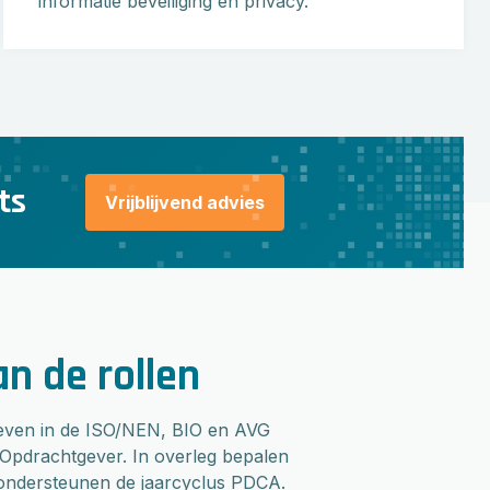
informatie beveiliging en privacy.
ts
Vrijblijvend advies
n de rollen
hreven in de ISO/NEN, BIO en AVG
 Opdrachtgever. In overleg bepalen
 ondersteunen de jaarcyclus PDCA.