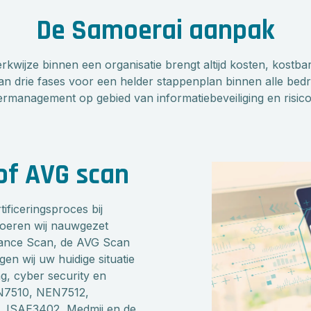
De Samoerai aanpak
rkwijze binnen een organisatie brengt altijd kosten, kostbar
n drie fases voor een helder stappenplan binnen alle bed
rmanagement op gebied van informatiebeveiliging en risic
of AVG scan
tificeringsproces bij
voeren wij nauwgezet
liance Scan, de AVG Scan
en wij uw huidige situatie
ng, cyber security en
N7510, NEN7512,
0, ISAE3402, Medmij en de