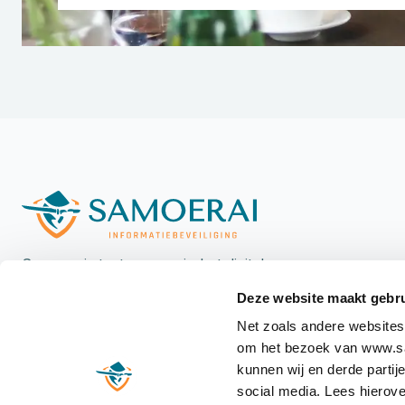
Samoerai staat voorop in het digitale
landschap met een unieke, integrale aanpak
Deze website maakt gebru
voor informatiebeveiliging, versterkt door
Net zoals andere websites
hands-on verandermanagement.
om het bezoek van www.sam
kunnen wij en derde partij
social media. Lees hierove