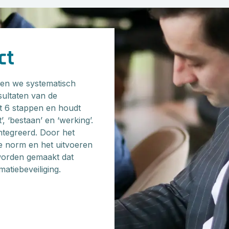
ct
ken we systematisch
ultaten van de
t 6 stappen en houdt
, ‘bestaan’ en ‘werking’.
ïntegreerd. Door het
e norm en het uitvoeren
 worden gemaakt dat
atiebeveiliging.