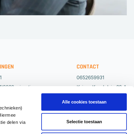
INGEN
CONTACT
1
0652659931
:2022 migratie
Keizer Karelplein 32 A
0
6511 NH Nijmegen
Alle cookies toestaan
Routebeschrijving
technieken)
 Hiermee
1
Direct
Selectie toestaan
tie delen via
advies?
1