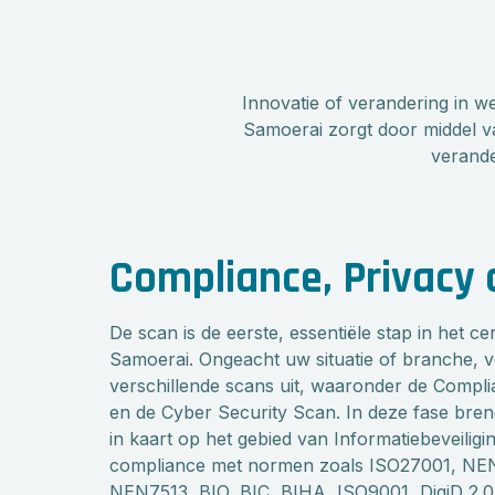
Innovatie of verandering in we
Samoerai zorgt door middel va
verande
Compliance, Privacy 
De scan is de eerste, essentiële stap in het cer
Samoerai. Ongeacht uw situatie of branche, 
verschillende scans uit, waaronder de Comp
en de Cyber Security Scan. In deze fase breng
in kaart op het gebied van Informatiebeveiligi
compliance met normen zoals ISO27001, NE
NEN7513, BIO, BIC, BIHA, ISO9001, DigiD 2.