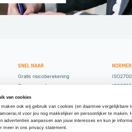
SNEL NAAR
NORMER
Gratis risicoberekening
ISO2700
Onze aanpak
ISO27001
Normeringen
NEN751
ik van cookies
Detachering
BIO
 maken ook wij gebruik van cookies (en daarmee vergelijkbare 
oerai.nl voor jou nog makkelijker en persoonlijker te maken.
Grip op security
ISO2230
en advertenties aanpassen aan jouw interesses en kun je informa
Diensten
ISO2770
r meer in ons privacy statement.