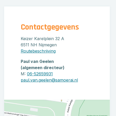
Contactgegevens
Keizer Karelplein 32 A
6511 NH Nijmegen
Routebeschrijving
Paul van Geelen
(algemeen directeur)
M:
06-52659931
paul.van.geelen@samoerai.nl