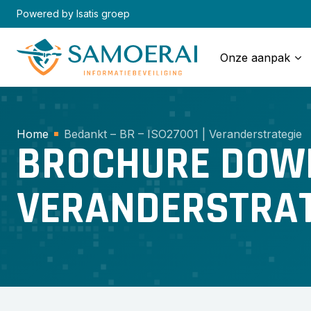
Skip
Powered by Isatis groep
to
content
Onze aanpak
Home
Bedankt – BR – ISO27001 | Veranderstrategie
BROCHURE DOWNL
VERANDERSTRAT