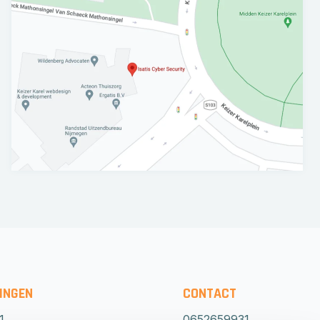
INGEN
CONTACT
1
0652659931