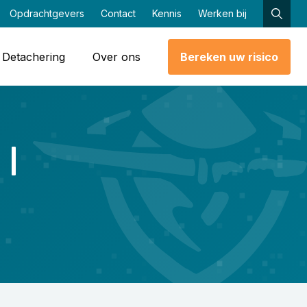
Opdrachtgevers
Contact
Kennis
Werken bij
Detachering
Over ons
Bereken uw risico
|