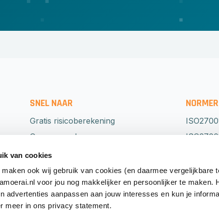
SNEL NAAR
NORMER
Gratis risicoberekening
ISO2700
Onze aanpak
ISO27001
Normeringen
NEN751
ik van cookies
Detachering
BIO
 maken ook wij gebruik van cookies (en daarmee vergelijkbare 
oerai.nl voor jou nog makkelijker en persoonlijker te maken.
Grip op security
ISO2230
en advertenties aanpassen aan jouw interesses en kun je informa
Diensten
ISO2770
r meer in ons privacy statement.
Over ons
NIS2-rich