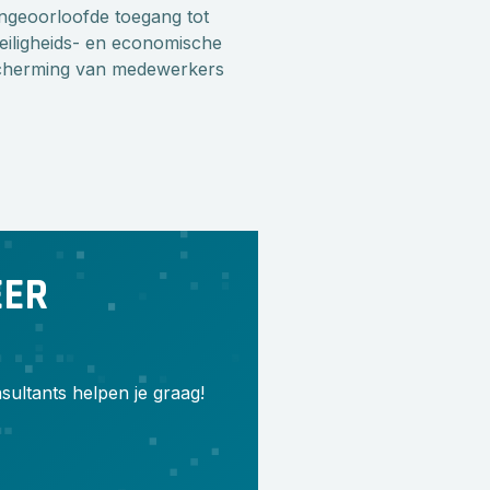
ongeoorloofde toegang tot
veiligheids- en economische
escherming van medewerkers
EER
ultants helpen je graag!