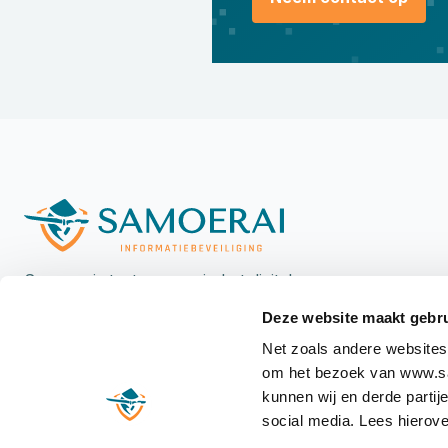
Samoerai staat voorop in het digitale
landschap met een unieke, integrale aanpak
Deze website maakt gebru
voor informatiebeveiliging, versterkt door
Net zoals andere websites
hands-on verandermanagement.
om het bezoek van www.sam
kunnen wij en derde partij
social media. Lees hierove