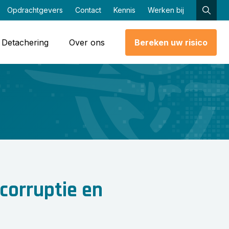
Opdrachtgevers
Contact
Kennis
Werken bij
Detachering
Over ons
Bereken uw risico
corruptie en