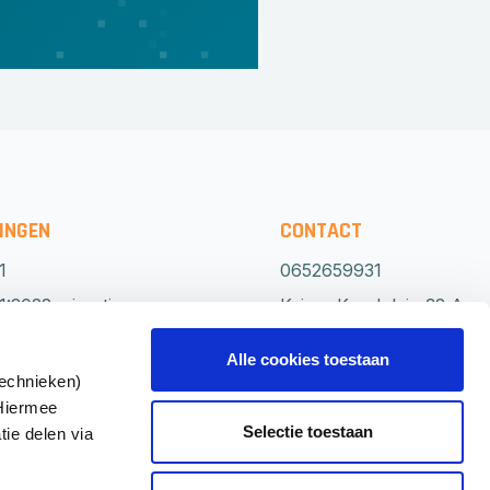
INGEN
CONTACT
1
0652659931
:2022 migratie
Keizer Karelplein 32 A
0
6511 NH Nijmegen
Alle cookies toestaan
Routebeschrijving
technieken)
 Hiermee
1
Direct
Selectie toestaan
tie delen via
advies?
1
Neem contact
tlijn