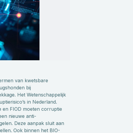
hermen van kwetsbare
rugshonden bij
ekkage. Het Wetenschappelijk
ierisico’s in Nederland.
he en FIOD moeten corruptie
een nieuwe anti-
egelen. Deze aanpak sluit aan
tellen. Ook binnen het BIO-