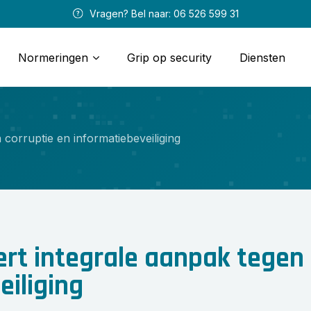
 Vragen? Bel naar: 
06 526 599 31
Normeringen
Grip op security
Diensten
 corruptie en informatiebeveiliging
ert integrale aanpak tegen 
eiliging