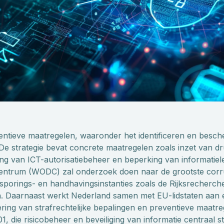
ntieve maatregelen, waaronder het identificeren en besc
 De strategie bevat concrete maatregelen zoals inzet van d
ng van ICT-autorisatiebeheer en beperking van informatiel
trum (WODC) zal onderzoek doen naar de grootste corrupt
psporings- en handhavingsinstanties zoals de Rijksrecherc
. Daarnaast werkt Nederland samen met EU-lidstaten aan 
mering van strafrechtelijke bepalingen en preventieve maatr
1, die risicobeheer en beveiliging van informatie centraal s