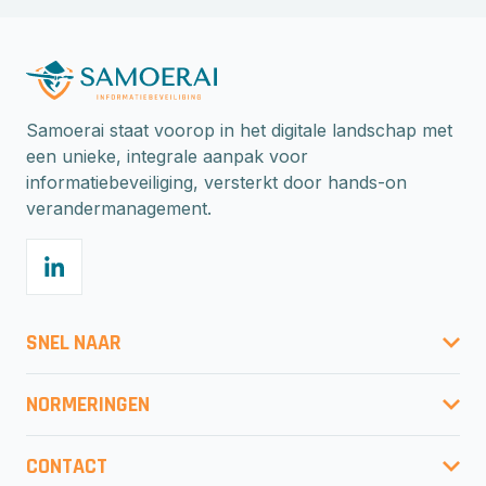
Samoerai staat voorop in het digitale landschap met
een unieke, integrale aanpak voor
informatiebeveiliging, versterkt door hands-on
verandermanagement.
SNEL NAAR
Gratis risicoberekening
NORMERINGEN
Onze aanpak
ISO27001
Normeringen
CONTACT
ISO27001:2022 migratie
Detachering