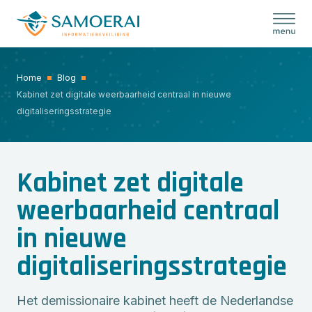
Skip
to
content
Home
Blog
Kabinet zet digitale weerbaarheid centraal in nieuwe
digitaliseringsstrategie
Kabinet zet digitale
weerbaarheid centraal
in nieuwe
digitaliseringsstrategie
Het demissionaire kabinet heeft de Nederlandse