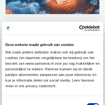
Deze website maakt gebruik van cookies
De strategie beschouwt digitalisering als essentieel
Net zoals andere websites maken ook wij gebruik van
voor het aanpakken van maatschappelijke
cookies (en daarmee vergelijkbare technieken) om het
uitdagingen. De NDS focust op praktische
bezoek van www.samoerai.nl voor jou nog makkelijker en
interventies zoals het verplichten van collectieve
persoonlijker te maken. Hiermee kunnen wij en derde
oplossingen en het werken als één geïntegreerde
partijen advertenties aanpassen aan jouw interesses en
overheid. Voor organisaties die met de BIO (Baseline
kun je informatie delen via social media. Lees hierover
Informatiebeveiliging Overheid) of ISO27001
meer in ons privacy statement.
werken, biedt deze strategie belangrijke
aanknopingspunten voor het versterken van hun
informatiebeveiligingsbeleid. De strategie streeft naar
Toestemmingsselectie
een soevereine overheidsbrede clouddienst, een