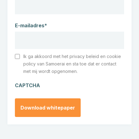
E-mailadres*
Ik ga akkoord met het privacy beleid en cookie
I
policy van Samoerai en sta toe dat er contact
n
met mij wordt opgenomen.
s
t
CAPTCHA
e
m
m
i
n
g