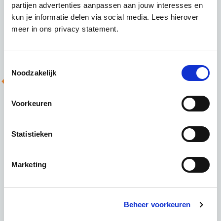
waarbij verschillende stappen gedaan worden om te
partijen advertenties aanpassen aan jouw interesses en
komen…
kun je informatie delen via social media. Lees hierover
meer in ons privacy statement.
Lees meer
Toestemmingsselectie
Noodzakelijk
Brochure
Voorkeuren
Statistieken
Marketing
Brochure: ISO27001 |
Veranderstrategie
Beheer voorkeuren