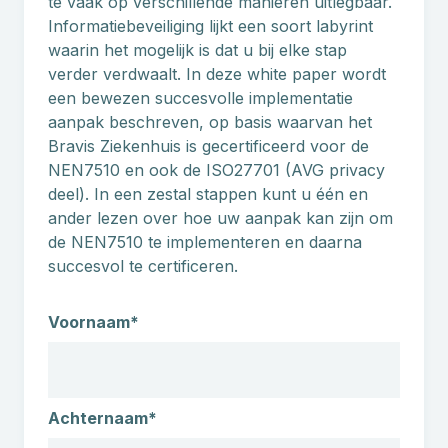
te vaak op verschillende manieren uitlegbaar.
Informatiebeveiliging lijkt een soort labyrint
waarin het mogelijk is dat u bij elke stap
verder verdwaalt. In deze white paper wordt
een bewezen succesvolle implementatie
aanpak beschreven, op basis waarvan het
Bravis Ziekenhuis is gecertificeerd voor de
NEN7510 en ook de ISO27701 (AVG privacy
deel). In een zestal stappen kunt u één en
ander lezen over hoe uw aanpak kan zijn om
de NEN7510 te implementeren en daarna
succesvol te certificeren.
N
Voornaam*
a
a
m
Achternaam*