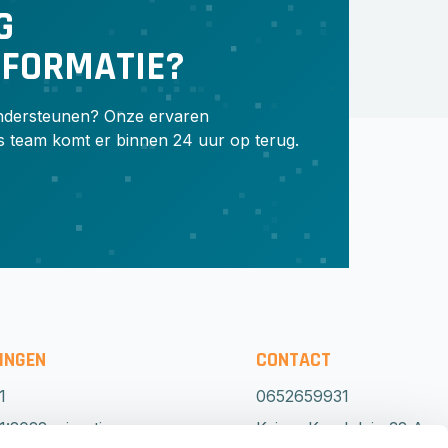
G
NFORMATIE?
ondersteunen? Onze ervaren
s team komt er binnen 24 uur op terug.
INGEN
CONTACT
1
0652659931
:2022 migratie
Keizer Karelplein 32 A