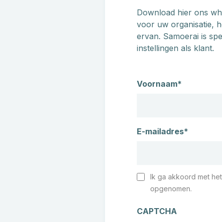
Download hier ons whi
voor uw organisatie, h
ervan. Samoerai is sp
instellingen als klant.
Naam
Voornaam*
E-mailadres*
Ik ga akkoord met het
Instemming
opgenomen.
CAPTCHA