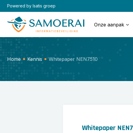
Skip
Powered by Isatis groep
to
content
Onze aanpak
Home
Kennis
Whitepaper NEN7510
Whitepaper NEN75