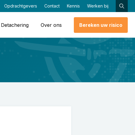
Opdrachtgevers
Contact
Kennis
Werken bij
Detachering
Over ons
Bereken uw risico