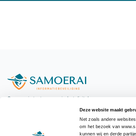
Samoerai staat voorop in het digitale
landschap met een unieke, integrale aanpak
Deze website maakt gebru
voor informatiebeveiliging, versterkt door
Net zoals andere websites
hands-on verandermanagement.
om het bezoek van www.sam
kunnen wij en derde partij