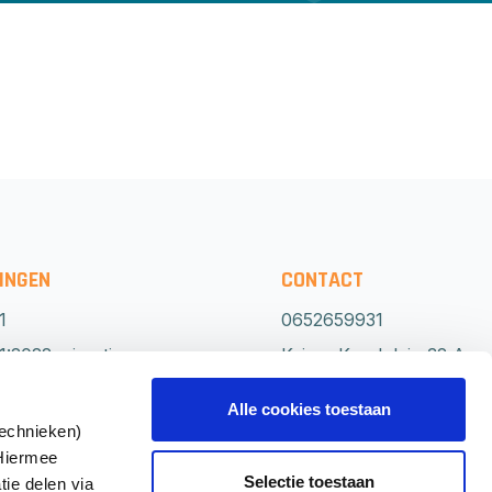
INGEN
CONTACT
1
0652659931
:2022 migratie
Keizer Karelplein 32 A
0
6511 NH Nijmegen
Alle cookies toestaan
Routebeschrijving
technieken)
 Hiermee
1
Direct
Selectie toestaan
tie delen via