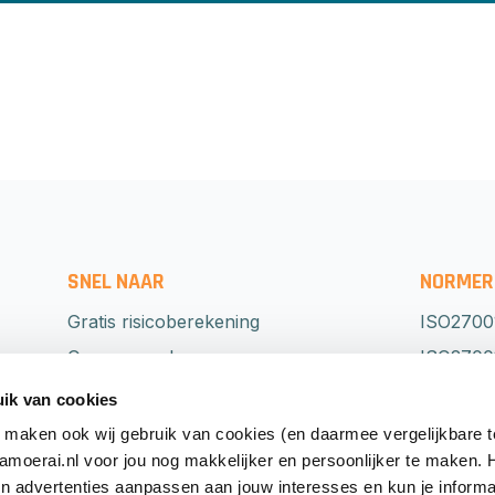
SNEL NAAR
NORMER
Gratis risicoberekening
ISO2700
Onze aanpak
ISO27001
Normeringen
NEN751
ik van cookies
Detachering
BIO
 maken ook wij gebruik van cookies (en daarmee vergelijkbare 
oerai.nl voor jou nog makkelijker en persoonlijker te maken.
Grip op security
ISO2230
en advertenties aanpassen aan jouw interesses en kun je informa