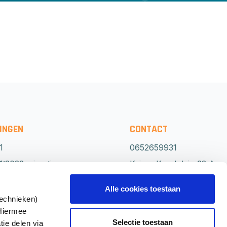
INGEN
CONTACT
1
0652659931
:2022 migratie
Keizer Karelplein 32 A
0
6511 NH Nijmegen
Alle cookies toestaan
Routebeschrijving
technieken)
 Hiermee
1
Direct
Selectie toestaan
tie delen via