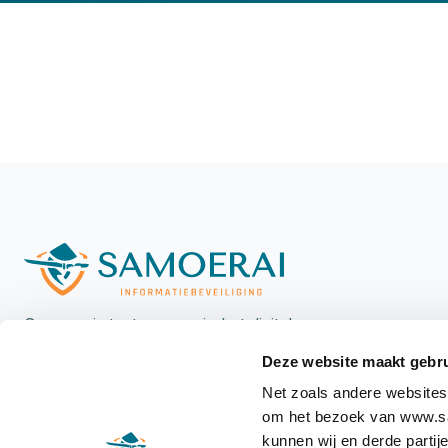
Samoerai staat voorop in het digitale
landschap met een unieke, integrale aanpak
Deze website maakt gebru
voor informatiebeveiliging, versterkt door
Net zoals andere websites
hands-on verandermanagement.
om het bezoek van www.sam
kunnen wij en derde partij