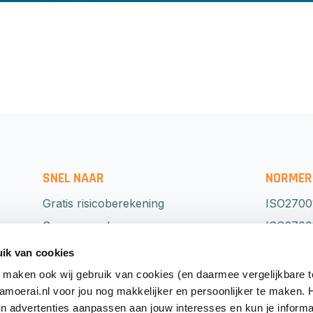
SNEL NAAR
NORMER
Gratis risicoberekening
ISO2700
Onze aanpak
ISO27001
Normeringen
NEN751
ik van cookies
Detachering
BIO
 maken ook wij gebruik van cookies (en daarmee vergelijkbare 
oerai.nl voor jou nog makkelijker en persoonlijker te maken.
Grip op security
ISO2230
en advertenties aanpassen aan jouw interesses en kun je informa