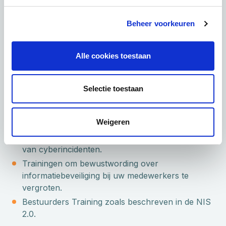
Onze ervaren consultants staan voor u klaar met
Beheer voorkeuren
oplossingen die direct resultaat opleveren:
Een nulmeting die inzicht biedt in uw huidige
Alle cookies toestaan
situatie en verbeterpunten.
Een detailplan van aanpak om te komen tot
compliance aan BIO 2 én de NIS 2.0.
Selectie toestaan
Advisering over passende
beveiligingsmaatregelen, afgestemd op uw
Weigeren
organisatie.
Praktische ondersteuning bij audits en meldingen
van cyberincidenten.
Trainingen om bewustwording over
informatiebeveiliging bij uw medewerkers te
vergroten.
Bestuurders Training zoals beschreven in de NIS
2.0.