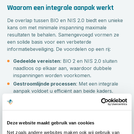
Waarom een integrale aanpak werkt
De overlap tussen BIO en NIS 2.0 biedt een unieke
kans om met minimale inspanning maximale
resultaten te behalen. Samengevoegd vormen ze
een solide basis voor een verbeterde
informatiebeveiliging. De voordelen op een rij:
Gedeelde vereisten
: BIO 2 en NIS 2.0 sluiten
naadloos op elkaar aan, waardoor dubbele
inspanningen worden voorkomen.
Gestroomlijnde processen
: Met een integrale
aanpak voldoet u efficiënt aan beide kaders.
Toename in beveiliging
: Door deze standaarden
samen te implementeren, verlaagt u cyberrisico’s
en verbetert u de beveiliging van gevoelige
informatie.
Deze website maakt gebruik van cookies
Net zoals andere websites maken ook wij gebruik van
Een geschikt ISMS tool vereenvoudigt dit proces