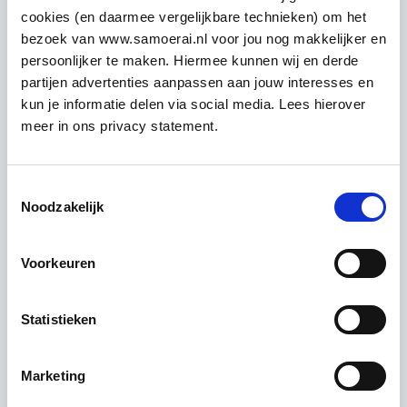
cookies (en daarmee vergelijkbare technieken) om het
met vooraf opgezette detail aanpak, dashboards,
bezoek van www.samoerai.nl voor jou nog makkelijker en
risicomanagement en de status van compliance.
persoonlijker te maken. Hiermee kunnen wij en derde
Cyberbeveiligingswet 2024:
partijen advertenties aanpassen aan jouw interesses en
wat u moet weten
kun je informatie delen via social media. Lees hierover
meer in ons privacy statement.
De Cyberbeveiligingswet is de nationale wetgeving
die voortkomt uit de Europese NIS 2.0. Deze wet
Toestemmingsselectie
stelt aanvullende eisen voor Nederland, zoals de
Noodzakelijk
meldplicht bij ernstige cyberincidenten en verplichte
opleidingen voor bestuurders. Er wordt nog gewerkt
aan een AmvB om de laatste details op nationaal
Voorkeuren
niveau duidelijk vast te leggen. Door nu al de BIO 2
en NIS 2.0 te combineren, voldoet u grotendeels
Statistieken
aan deze nieuwe verplichtingen.
Hoe wij uw organisatie kunnen
Marketing
ondersteunen