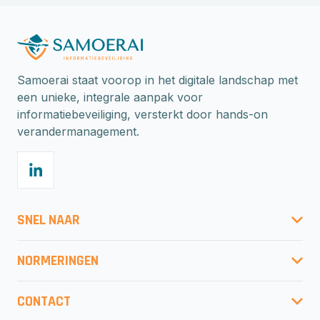
Samoerai staat voorop in het digitale landschap met
een unieke, integrale aanpak voor
informatiebeveiliging, versterkt door hands-on
verandermanagement.
SNEL NAAR
Gratis risicoberekening
NORMERINGEN
Onze aanpak
ISO27001
Normeringen
CONTACT
ISO27001:2022 migratie
Detachering
0652659931