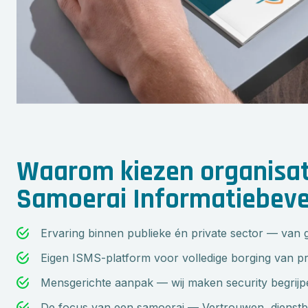
Waarom kiezen organisat
Samoerai Informatiebevei
Ervaring binnen publieke én private sector — van
Eigen ISMS-platform voor volledige borging van p
Mensgerichte aanpak — wij maken security begrijpe
De focus van een samoerai — Vertrouwen, dienstb