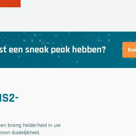
st een sneak peak hebben?
Bek
IS2-
 en breng helderheid in uw
on duidelijkheid.