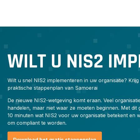
Skip
to
content
WILT U NIS2 IM
Wilt u snel NIS2 implementeren in uw organisatie? Krijg
praktische stappenplan van Samoerai
De nieuwe NIS2-wetgeving komt eraan. Veel organisati
handelen, maar niet waar ze moeten beginnen. Met dit g
10 minuten wat NIS2 voor uw organisatie betekent en w
om compliant te worden.
Download het gratis stappenplan