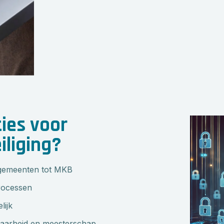
ies voor
liging?
 gemeenten tot MKB
rocessen
lijk
aarheid en meesterschap