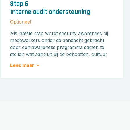
Stap 6
Interne audit ondersteuning
Optioneel
Als laatste stap wordt security awareness bij
medewerkers onder de aandacht gebracht
door een awareness programma samen te
stellen wat aansluit bij de behoeften, cultuur
en volwassenheid van uw organisatie. Indien in
Lees meer
een latere fase een certificering overwogen
worden, dan kan in deze fase een interne audit
worden uitgevoerd op de volledige norm
(zoals ISO27001/2) waarmee een compleet
beeld ontstaat voor de mate van compliance
van uw organisatie.