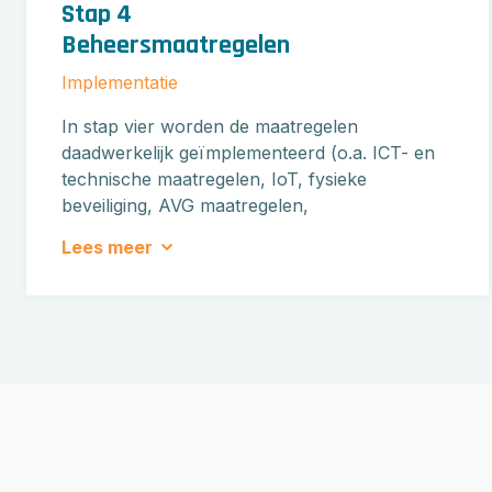
Stap 4
Beheersmaatregelen
Implementatie
In stap vier worden de maatregelen
daadwerkelijk geïmplementeerd (o.a. ICT- en
technische maatregelen, IoT, fysieke
beveiliging, AVG maatregelen,
continuiteitsmaatregelen, monitoring &
Lees meer
response etc.) vanuit het risico behandelplan.
Risico behandeling vindt plaats op basis van
zo’n 38 beschreven operationele technische
maatregelen volgens de eisen van de
ISO27001 norm. Hierbij worden alleen de
noodzakelijke maatregelen genomen die voor
úw organisatie van belang zijn. De richtlijnen
hiervoor zijn als template beschikbaar en al
voor 80% afgerond.