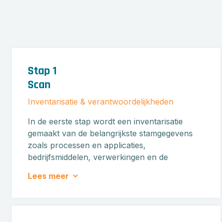
Stap 1
Scan
Inventarisatie & verantwoordelijkheden
In de eerste stap wordt een inventarisatie
gemaakt van de belangrijkste stamgegevens
zoals processen en applicaties,
bedrijfsmiddelen, verwerkingen en de
dreigingen. Daarbij wordt ook afgestemd wie
Lees meer
welke verantwoordelijkheden heeft per
onderdeel (governance)