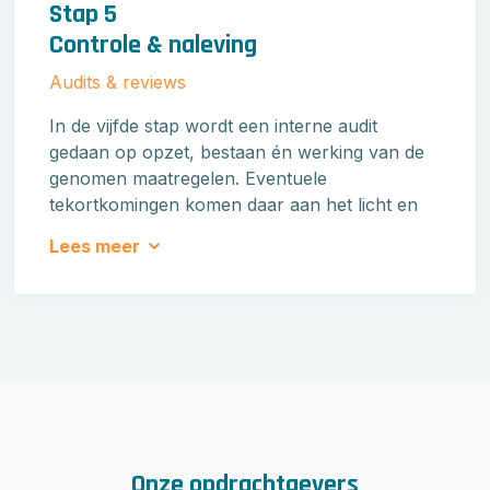
Stap 5
Controle & naleving
Audits & reviews
In de vijfde stap wordt een interne audit
gedaan op opzet, bestaan én werking van de
genomen maatregelen. Eventuele
tekortkomingen komen daar aan het licht en
eventuele verbeteracties worden uitgezet.
Lees meer
Hiermee kunt u grip blíjven houden.
Onze opdrachtgevers