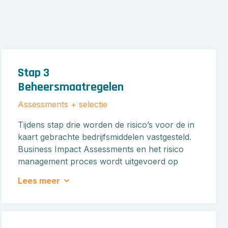
Stap 3
Beheersmaatregelen
Assessments + selectie
Tijdens stap drie worden de risico’s voor de in
kaart gebrachte bedrijfsmiddelen vastgesteld.
Business Impact Assessments en het risico
management proces wordt uitgevoerd op
basis van de relevante dreigingen en reeds
Lees meer
genomen maatregelen. Dit bepaalt welke
maatregelen voor welke onderdelen (extra)
genomen dienen te worden.