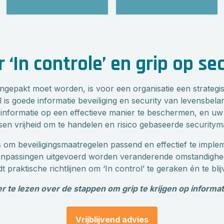
 ‘In controle’ en grip op sec
aangepakt moet worden, is voor een organisatie een strateg
is goede informatie beveiliging en security van levensbelan
nformatie op een effectieve manier te beschermen, en uw or
sen vrijheid om te handelen en risico gebaseerde securitym
n is om beveiligingsmaatregelen passend en effectief te imple
g aanpassingen uitgevoerd worden veranderende omstandighe
dt praktische richtlijnen om ‘In control’ te geraken én te blij
r te lezen over de stappen om grip te krijgen op informati
Vrijblijvend advies